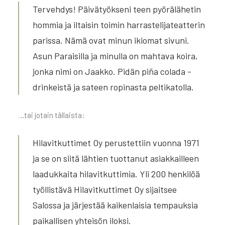
Tervehdys! Päivätyökseni teen pyörälähetin
hommia ja iltaisin toimin harrastelijateatterin
parissa. Nämä ovat minun ikiomat sivuni.
Asun Paraisilla ja minulla on mahtava koira,
jonka nimi on Jaakko. Pidän piña colada -
drinkeistä ja sateen ropinasta peltikatolla.
…tai jotain tällaista:
Hilavitkuttimet Oy perustettiin vuonna 1971
ja se on siitä lähtien tuottanut asiakkailleen
laadukkaita hilavitkuttimia. Yli 200 henkilöä
työllistävä Hilavitkuttimet Oy sijaitsee
Salossa ja järjestää kaikenlaisia tempauksia
paikallisen yhteisön iloksi.