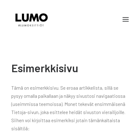
KEITTIÖT
SÄILYTYSKALUSTEET
Esimerkkisivu
KYLPYHUONEET
OTA YHTEYTTÄ
Tämä on esimerkkisivu. Se eroaa artikkelista, sillä se
pysyy omalla paikallaan ja näkyy sivustosi navigaatiossa
(useimmissa teemoissa). Monet tekevät ensimmäisenä
Tietoja-sivun, joka esittelee heidät sivuston vierailijoille.
Siihen voi kirjoittaa esimerkiksi jotain tämänkaltaista
sisältöä: