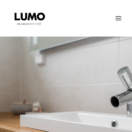
KEITTIÖT
SÄILYTYSKALUSTEET
KYLPYHUONEET
OTA YHTEYTTÄ